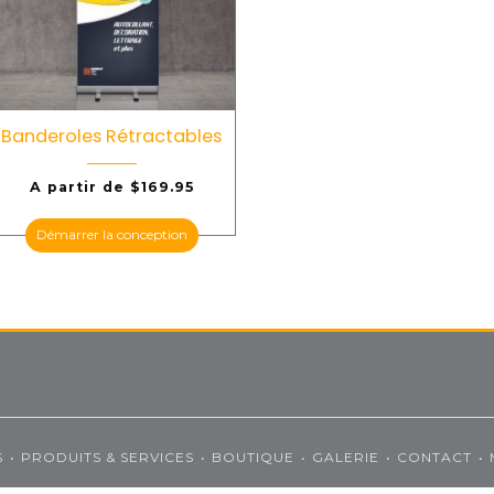
Banderoles Rétractables
A partir de
$
169.95
Démarrer la conception
S
PRODUITS & SERVICES
BOUTIQUE
GALERIE
CONTACT