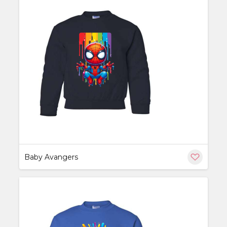
ère
Baby Avangers