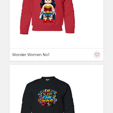
ère
Wonder Women No1
ère