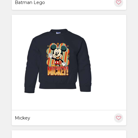
Batman Lego
ère
Mickey