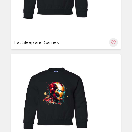
Eat Sleep and Games
ère