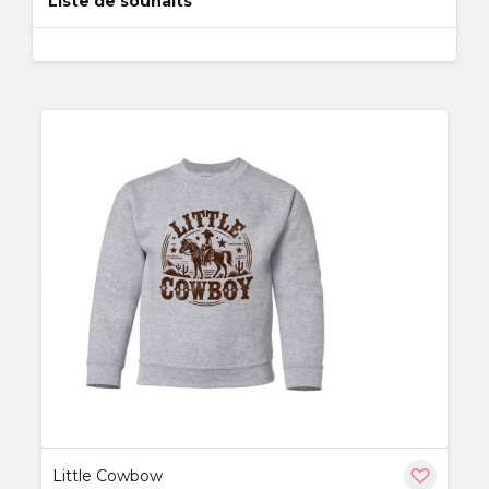
Liste de souhaits
ère
Little Cowbow