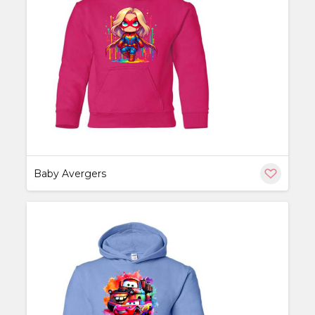
ère
Baby Avergers
ère