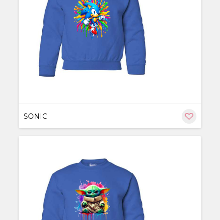
ère
SONIC
ère