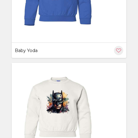
Baby Yoda
ère