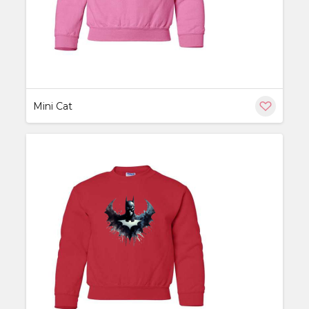
Mini Cat
ère