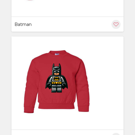
Batman
ère