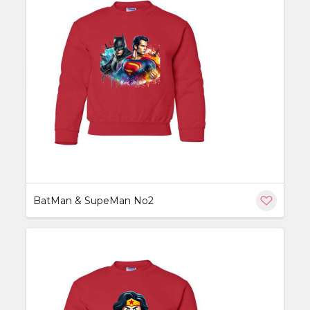
ère
BatMan & SupeMan No2