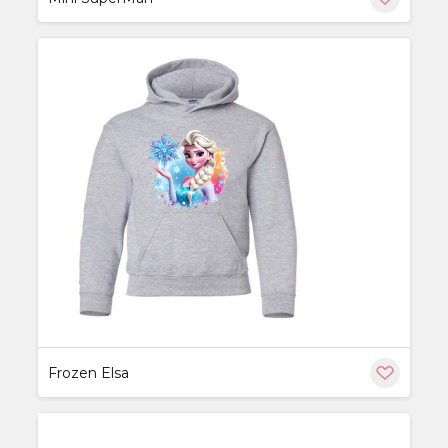
ère
Frozen Elsa