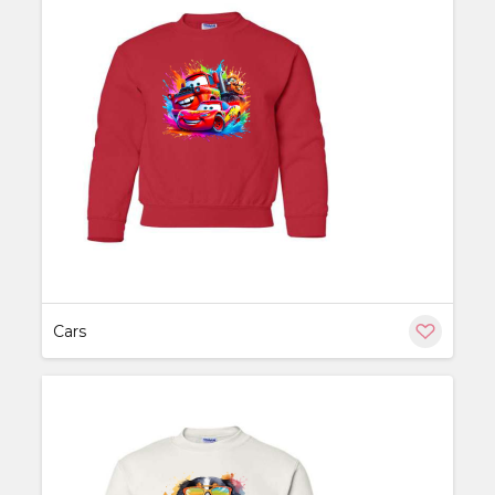
ère
Cars