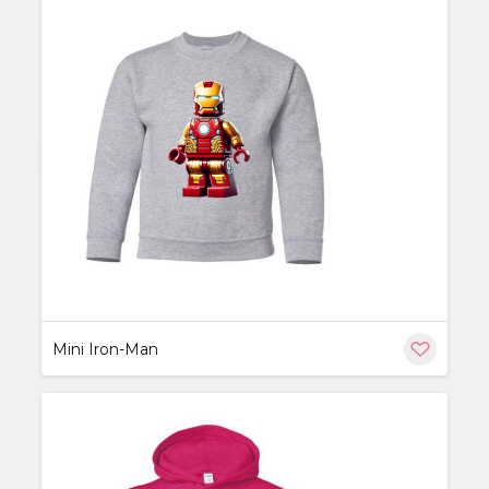
ère
Mini Iron-Man