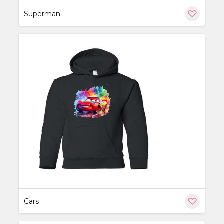
Superman
ère
Cars