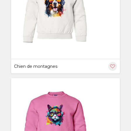
ère
Chien de montagnes
ère