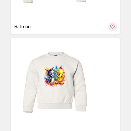
Batman
ère