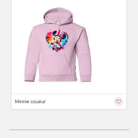
ère
Minnie coueur